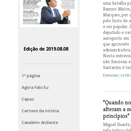
uma batalha p
Ramiro Matos, 
Marques, por 
pelo facto de n
e ser popular.
deputado e vai
aeroporto em T
que aproveite
Edição de 2019.08.08
administrativa,
Nesta entrevis
não funciona e
Santarém é ter
1ª página
Entrevista
| 14-08
Agora Falo Eu
Capas
“Quando no
alteram a n
Cartoon da noticia
princípios”
Cavaleiro Andante
Miguel Duarte,
pela justiça it