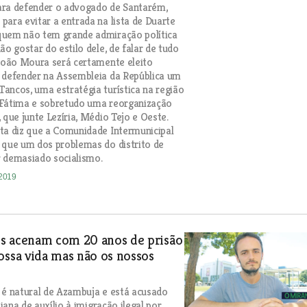
ara defender o advogado de Santarém,
para evitar a entrada na lista de Duarte
quem não tem grande admiração política
ão gostar do estilo dele, de falar de tudo
 João Moura será certamente eleito
 defender na Assembleia da República um
ancos, uma estratégia turística na região
 Fátima e sobretudo uma reorganização
 que junte Lezíria, Médio Tejo e Oeste.
ta diz que a Comunidade Intermunicipal
 que um dos problemas do distrito de
 demasiado socialismo.
-2019
s acenam com 20 anos de prisão
ossa vida mas não os nossos
 é natural de Azambuja e está acusado
aliana de auxílio à imigração ilegal por