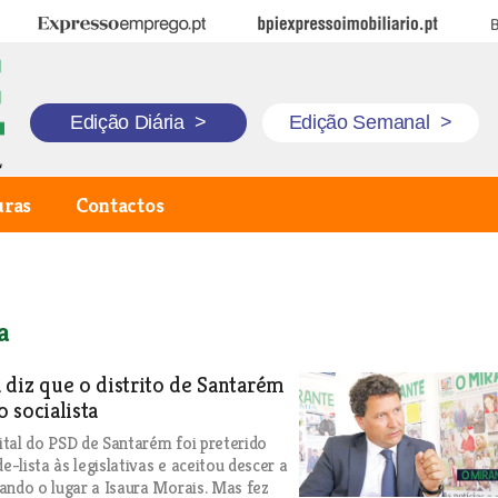
Expresso Emprego
BPI Expresso Imobiliário
B
Edição Diária
>
Edição Semanal
>
uras
Contactos
a
diz que o distrito de Santarém
 socialista
rital do PSD de Santarém foi preterido
-lista às legislativas e aceitou descer a
ando o lugar a Isaura Morais. Mas fez