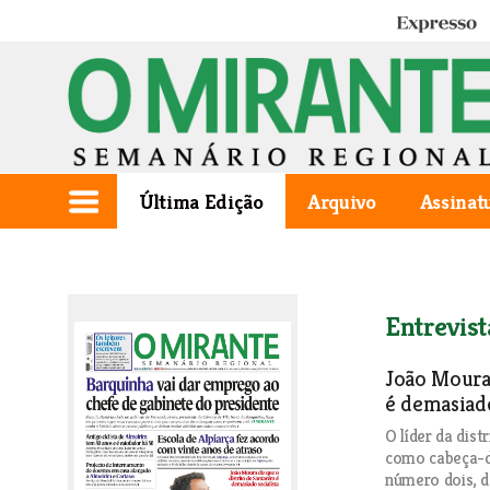
Expresso
Última Edição
Arquivo
Assinat
Entrevist
João Moura 
é demasiado
O líder da dist
como cabeça-de
número dois, d