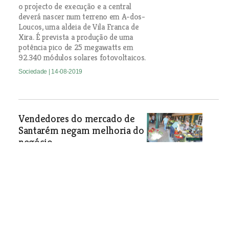
o projecto de execução e a central
deverá nascer num terreno em A-dos-
Loucos, uma aldeia de Vila Franca de
Xira. É prevista a produção de uma
potência pico de 25 megawatts em
92.340 módulos solares fotovoltaicos.
Sociedade
| 14-08-2019
Vendedores do mercado de
Santarém negam melhoria do
negócio
Vendedores do mercado diário
municipal contrariam as declarações
da vereadora Cristina Casanova de
que tinham feito mais negócio no
primeiro dia de ocupação da Casa do
Campino do que em todo o mês de
Julho no velho edifício, que vai entrar
em obras.