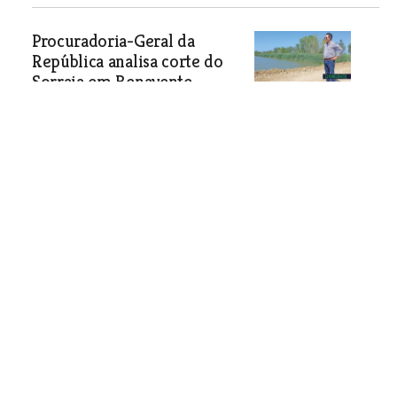
Procuradoria-Geral da
República analisa corte do
Sorraia em Benavente
Comissão de utentes quer que a
procuradoria avalie a legalidade do
processo. Câmara de Benavente e
comissão de utentes também já
pediram esclarecimentos à Agência
Portuguesa do Ambiente.
Sociedade
| 14-08-2019
Jovem que esfaqueou rival na Póvoa em
prisão preventiva
Sociedade
| 14-08-2019