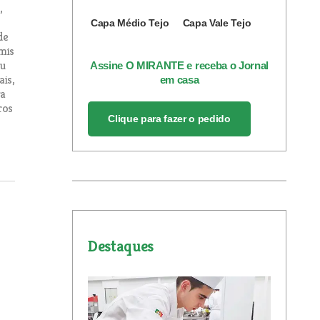
,
Capa Médio Tejo
Capa Vale Tejo
de
mis
ou
Assine O MIRANTE e receba o Jornal
is,
em casa
ra
ros
Clique para fazer o pedido
Destaques