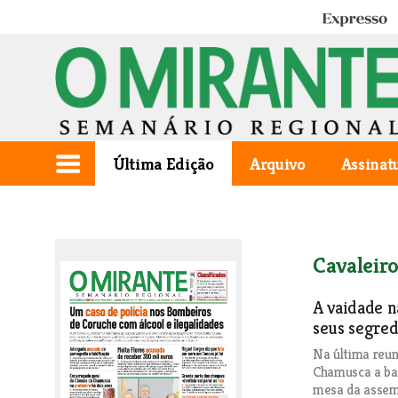
Expresso
Última Edição
Arquivo
Assinat
Cavaleir
A vaidade 
seus segre
Na última reun
Chamusca a ba
mesa da assemb