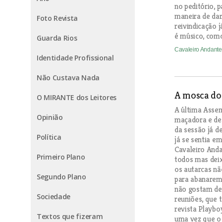
no peditório, p
maneira de dar
Foto Revista
reivindicação j
é músico, como
Guarda Rios
Cavaleiro Andant
Identidade Profissional
Não Custava Nada
A mosca do 
O MIRANTE dos Leitores
A última Assem
Opinião
maçadora e des
da sessão já d
Política
já se sentia e
Cavaleiro Anda
Primeiro Plano
todos mas dei
os autarcas nã
Segundo Plano
para abanarem
não gostam de 
Sociedade
reuniões, que 
revista Playbo
Textos que fizeram
uma vez que o