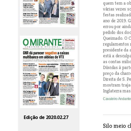
quem tem a ob
várias vezes s
festas realizad
ano de 2019. G
errou por aind
pedido dos do
Queimado. O C
regulamentos 
presidente da
está a desculp
as contas mili
Dúvidas à part
preço da charr
Direita de S. P
mostram trajad
Inglaterra mas
Cavaleiro Andant
Edição de 2020.02.27
Silo meio 