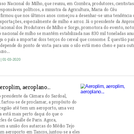
so Nacional do Milho, que reuniu, em Coimbra, produtores, cientistas
esponsáveis políticos, a ministra da Agricultura, Maria do Céu
afirmou que nos últimos anos começou a desenhar-se uma tendência 
portações, especialmente de milho e arroz. Já o presidente da Anpro
acional dos Produtores de Milho e Sorgo, promotora do evento, not
 nacional de milho se mantém estabilizada nas 830 mil toneladas anua
ga o país a importar dois terços do cereal que consome. É questão pa
 depende do ponto de vista: para uns o silo está meio cheio e para out
io....
e
| 01-03-2020
eroplim, aeroplano...
 presidente da Câmara do Sardoal,
 fartou-se de proclamar, a propósito do
a região até tem um aeroporto, uma vez
a está mais perto daqui do que o
les de Gaulle de Paris. Agora,
om a união dos autarcas do Médio Tejo
m aeroporto em Tancos, juntou-se a eles