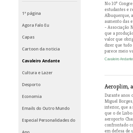
No 10º Congres
estudantes e r
1ª página
Albuquerque, 
aumento das ex
Agora Falo Eu
- Associação N
que a produção
Capas
valor que obri
dizer que tudo
Cartoon da noticia
parece meio vaz
Cavaleiro Andant
Cavaleiro Andante
Cultura e Lazer
Desporto
Aeroplim, a
Durante anos o
Economia
Miguel Borges,
interior, que 
Emails do Outro Mundo
que o de Lisbo
aeroporto Char
Especial Personalidades do
confrontado c
em defesa de u
Ano