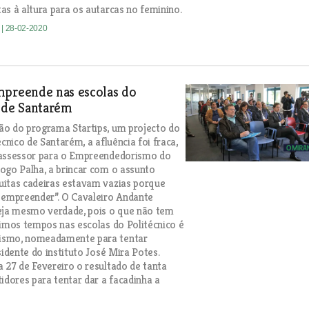
as à altura para os autarcas no feminino.
e
| 28-02-2020
mpreende nas escolas do
 de Santarém
o do programa Startips, um projecto do
écnico de Santarém, a afluência foi fraca,
 assessor para o Empreendedorismo do
ogo Palha, a brincar com o assunto
itas cadeiras estavam vazias porque
 empreender”. O Cavaleiro Andante
eja mesmo verdade, pois o que não tem
timos tempos nas escolas do Politécnico é
smo, nomeadamente para tentar
sidente do instituto José Mira Potes.
 27 de Fevereiro o resultado de tanta
tidores para tentar dar a facadinha a