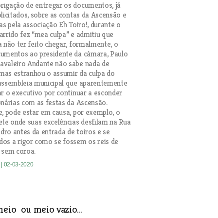
rigação de entregar os documentos, já
olicitados, sobre as contas da Ascensão e
as pela associação Eh Toiro!, durante o
arrido fez “mea culpa” e admitiu que
a não ter feito chegar, formalmente, o
cumentos ao presidente da câmara, Paulo
avaleiro Andante não sabe nada de
mas estranhou o assumir da culpa do
 assembleia municipal que aparentemente
ar o executivo por continuar a esconder
onárias com as festas da Ascensão.
e, pode estar em causa, por exemplo, o
ete onde suas excelências desfilam na Rua
edro antes da entrada de toiros e se
os a rigor como se fossem os reis de
 sem coroa.
e
| 02-03-2020
cheio ou meio vazio…