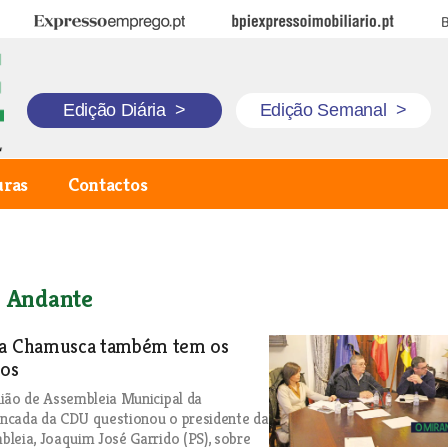
Expresso Emprego
BPI Expresso Imobiliário
B
Edição Diária
>
Edição Semanal
>
uras
Contactos
o Andante
na Chamusca também tem os
dos
ião de Assembleia Municipal da
ncada da CDU questionou o presidente da
leia, Joaquim José Garrido (PS), sobre