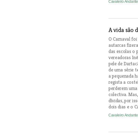
Cavaleiro Andant
A vida são d
O Carnaval foi
autarcas fizer
das escolas o 
vereadoras Inê
pele de Dartac
de uma série t
a pequenada h
regista a coste
perderem uma 
colectiva. Mas
dívidas, por is
dois dias e o Ca
Cavaleiro Andant