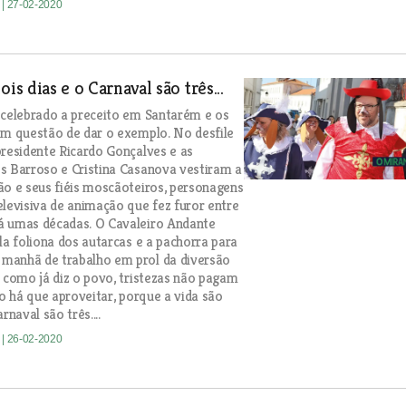
e
| 27-02-2020
ois dias e o Carnaval são três...
 celebrado a preceito em Santarém e os
am questão de dar o exemplo. No desfile
presidente Ricardo Gonçalves e as
s Barroso e Cristina Casanova vestiram a
ão e seus fiéis moscãoteiros, personagens
elevisiva de animação que fez furor entre
á umas décadas. O Cavaleiro Andante
la foliona dos autarcas e a pachorra para
manhã de trabalho em prol da diversão
, como já diz o povo, tristezas não pagam
so há que aproveitar, porque a vida são
rnaval são três....
e
| 26-02-2020