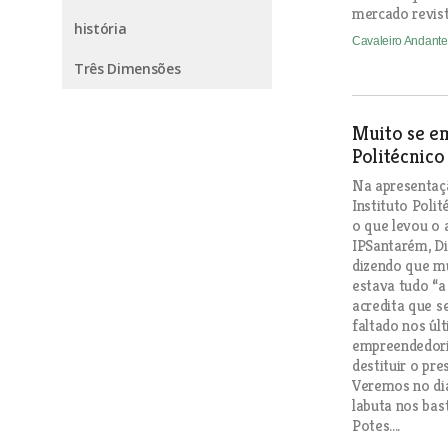
mercado revist
história
Cavaleiro Andant
Três Dimensões
Muito se e
Politécnico
Na apresentaçã
Instituto Polit
o que levou o
IPSantarém, Di
dizendo que mu
estava tudo “a
acredita que s
faltado nos úl
empreendedori
destituir o pre
Veremos no dia
labuta nos bas
Potes....