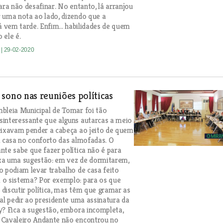
ara não desafinar. No entanto, lá arranjou
 uma nota ao lado, dizendo que a
á vem tarde. Enfim... habilidades de quem
 ele é.
e
| 29-02-2020
sono nas reuniões políticas
bleia Municipal de Tomar foi tão
interessante que alguns autarcas a meio
eixavam pender a cabeça ao jeito de quem
m casa no conforto das almofadas. O
nte sabe que fazer política não é para
xa uma sugestão: em vez de dormitarem,
o podiam levar trabalho de casa feito
 o sistema? Por exemplo: para os que
discutir política, mas têm que gramar as
tal pedir ao presidente uma assinatura da
y? Fica a sugestão, embora incompleta,
 Cavaleiro Andante não encontrou no