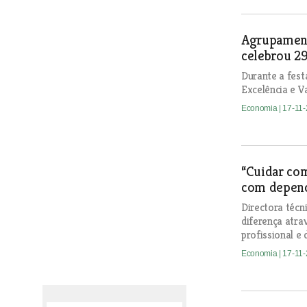
Agrupament
celebrou 29
Durante a fest
Excelência e V
Economia
| 17-11
“Cuidar co
com depend
Directora técn
diferença atra
profissional e 
Economia
| 17-11