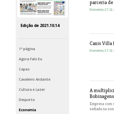
parceria de
Economia
| 17-11
Edição de 2021.10.14
Canis Villa
1ª página
Economia
| 17-11
Agora Falo Eu
Capas
Cavaleiro Andante
Cultura e Lazer
A multiplic
Bobinagens
Desporto
Empresa com se
sediada na zon
Economia