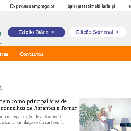
Expresso Emprego
BPI Expresso Imobiliário
B
Edição Diária
>
Edição Semanal
>
uras
Contactos
a
 tem como principal área de
s concelhos de Abrantes e Tomar
io na legalização de automóveis,
artas de condução e de cartões de