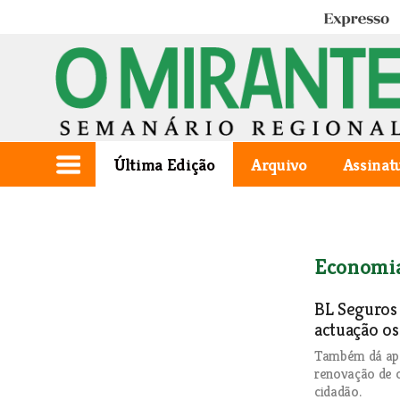
Expresso
Última Edição
Arquivo
Assinat
Economi
BL Seguros
actuação o
Também dá apo
renovação de c
cidadão.