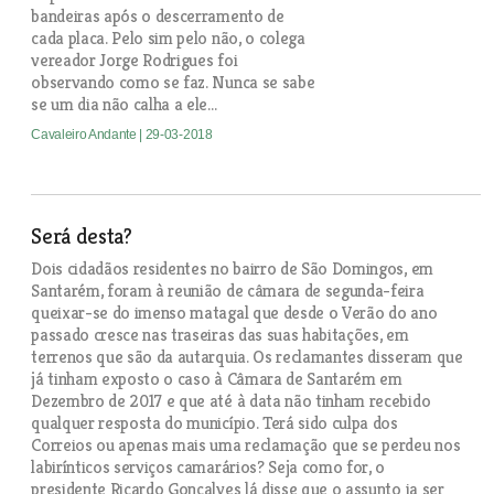
bandeiras após o descerramento de
cada placa. Pelo sim pelo não, o colega
vereador Jorge Rodrigues foi
observando como se faz. Nunca se sabe
se um dia não calha a ele...
Cavaleiro Andante
| 29-03-2018
Será desta?
Dois cidadãos residentes no bairro de São Domingos, em
Santarém, foram à reunião de câmara de segunda-feira
queixar-se do imenso matagal que desde o Verão do ano
passado cresce nas traseiras das suas habitações, em
terrenos que são da autarquia. Os reclamantes disseram que
já tinham exposto o caso à Câmara de Santarém em
Dezembro de 2017 e que até à data não tinham recebido
qualquer resposta do município. Terá sido culpa dos
Correios ou apenas mais uma reclamação que se perdeu nos
labirínticos serviços camarários? Seja como for, o
presidente Ricardo Gonçalves lá disse que o assunto ia ser