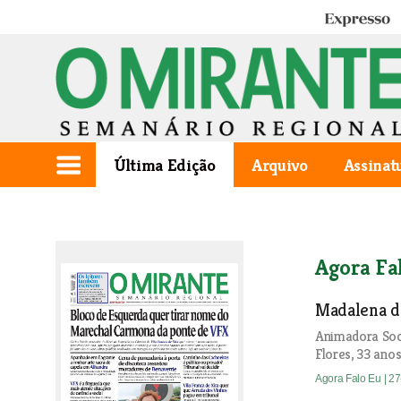
Expresso
Última Edição
Arquivo
Assinat
Agora Fa
Madalena d
Animadora Soci
Flores, 33 ano
Agora Falo Eu
| 2