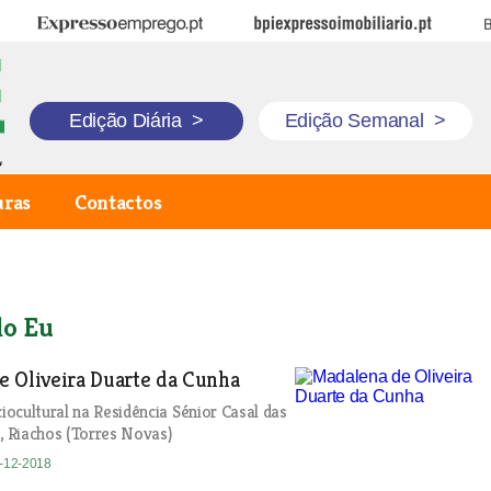
Expresso Emprego
BPI Expresso Imobiliário
B
Edição Diária
>
Edição Semanal
>
uras
Contactos
lo Eu
e Oliveira Duarte da Cunha
ocultural na Residência Sénior Casal das
s, Riachos (Torres Novas)
7-12-2018