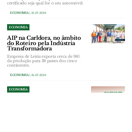
certificado seja qual for o seu automóvel.
ECONOMIA
| 31-07-2026
ECONOMIA
AIP na Carldora, no âmbito
do Roteiro pela Indústria
Transformadora
Empresa de Leiria exporta cerca de 96%
da produção para 38 países dos cinco
continentes.
ECONOMIA
| 31-07-2026
ECONOMIA
Novo instituto de beleza
reforça comércio no centro
histórico de Abrantes
Programa “+ Comércio no Centro” prevê
uma comparticipação de 50% do valor
mensal da renda, até ao limite de 250
euros, e abrange novas actividades