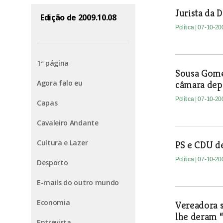
Jurista da
Edição de 2009.10.08
Política
| 07-10-20
1ª página
Sousa Gomes
Agora falo eu
câmara depo
Política
| 07-10-20
Capas
Cavaleiro Andante
Cultura e Lazer
PS e CDU d
Política
| 07-10-20
Desporto
E-mails do outro mundo
Economia
Vereadora s
lhe deram “
Entrevista