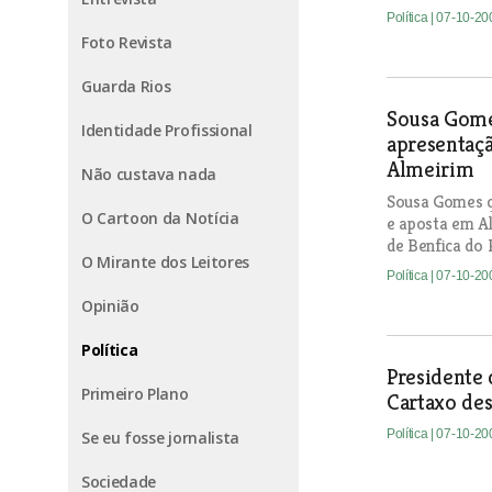
Política
| 07-10-20
Foto Revista
Guarda Rios
Sousa Gome
Identidade Profissional
apresentaç
Almeirim
Não custava nada
Sousa Gomes qu
O Cartoon da Notícia
e aposta em Al
de Benfica do 
O Mirante dos Leitores
Política
| 07-10-20
Opinião
Política
Presidente
Primeiro Plano
Cartaxo de
Política
| 07-10-20
Se eu fosse jornalista
Sociedade