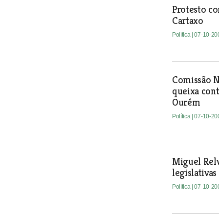
Protesto co
Cartaxo
Política
| 07-10-20
Comissão Na
queixa cont
Ourém
Política
| 07-10-20
Miguel Relv
legislativas
Política
| 07-10-20