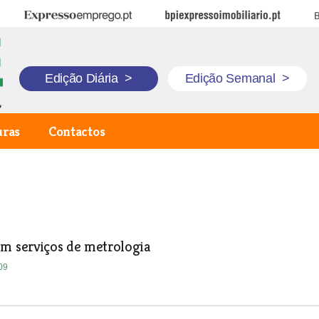
Expresso Emprego
BPI Expresso Imobiliário
B
Edição Diária
>
Edição Semanal
>
uras
Contactos
em serviços de metrologia
09