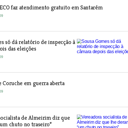
 DECO faz atendimento gratuito em Santarém
09
 só dá relatório de inspecção à
is das eleições
09
e Coruche em guerra aberta
09
ocialista de Almeirim diz que
um chuto no traseiro”