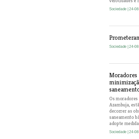
velocidades e 
Sociedade
| 24-0
Prometeram
Sociedade
| 24-0
Moradores 
minimizaçã
saneament
Os moradores d
Azambuja, est
decorrer as ob
saneamento bá
adopte medida
Sociedade
| 24-0