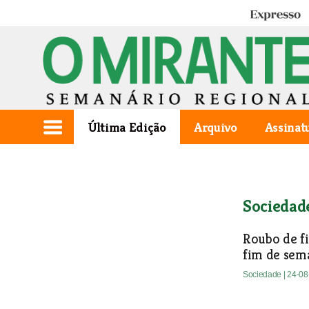
Expresso
Última Edição
Arquivo
Assinat
Sociedad
Roubo de f
fim de sem
Sociedade
| 24-0