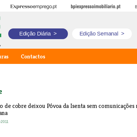
Expresso Emprego
BPI Expresso Imobiliário
B
Edição Diária
>
Edição Semanal
>
uras
Contactos
e
io de cobre deixou Póvoa da Isenta sem comunicações 
ana
8-2011