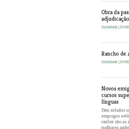
Obra da pas
adjudicaçã
Sociedade
| 24-0
Rancho de A
Sociedade
| 24-0
Novos emig
cursos sup
línguas
Têm estudos su
empregos está
razões são as 
melhores ambi