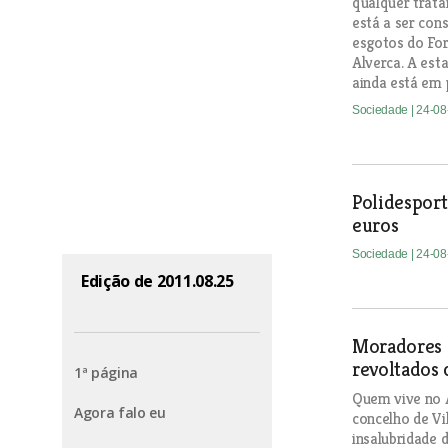
qualquer trata
está a ser con
esgotos do For
Alverca. A est
ainda está em 
Sociedade
| 24-0
Polidesport
euros
Sociedade
| 24-0
Edição de 2011.08.25
Moradores 
revoltados 
1ª página
Quem vive no A
Agora falo eu
concelho de Vi
insalubridade 