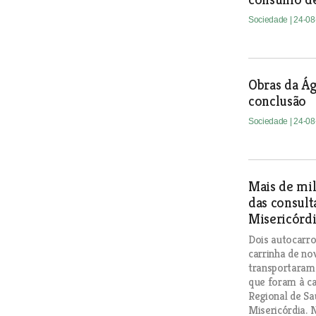
Sociedade
| 24-0
Obras da Ág
conclusão
Sociedade
| 24-0
Mais de mil
das consult
Misericórd
Dois autocarro
carrinha de no
transportaram
que foram à ca
Regional de Sa
Misericórdia. 