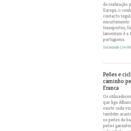
de realização p
Europa, o conh
contacto regul
encurtamento d
transportes, fa
lamentam é a f
portuguesa.
Sociedade
| 24-0
Peões e cic
caminho pe
Franca
Os utilizadore
que liga Alhan
existe cada ve
também acarret
os peões de b
peões garantem