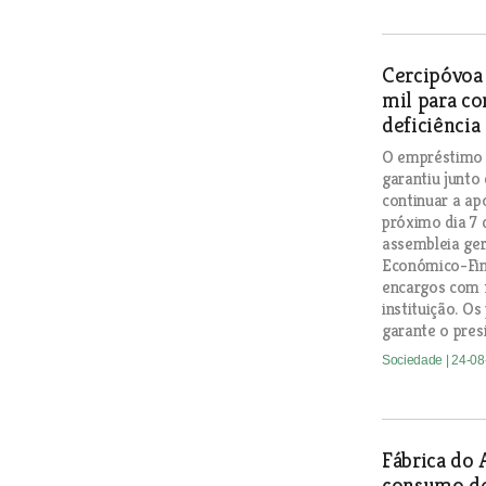
Cercipóvoa
mil para co
deficiência
O empréstimo d
garantiu junto 
continuar a ap
próximo dia 7 
assembleia ger
Económico-Fin
encargos com f
instituição. O
garante o pres
Sociedade
| 24-0
Fábrica do 
consumo de