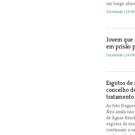
um longo abaix
Sociedade
| 24-0
Jovem que e
em prisão p
Sociedade
| 24-0
Esgotos de 
concelho de
tratamento 
As três fregue
Xira ainda não
de Águas Resid
esgotos de mai
continuam a s