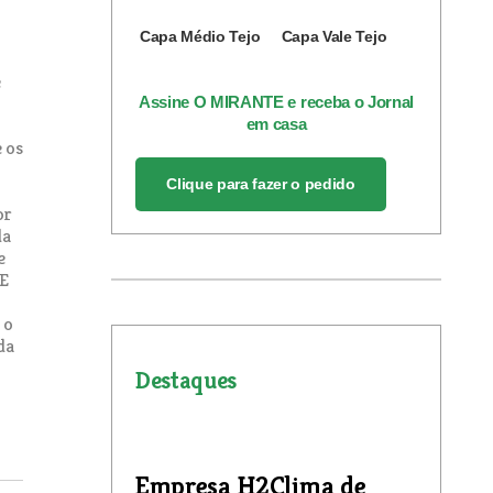
Capa Médio Tejo
Capa Vale Tejo
e
Assine O MIRANTE e receba o Jornal
em casa
 os
Clique para fazer o pedido
or
da
e
E
 o
da
Destaques
Empresa H2Clima de