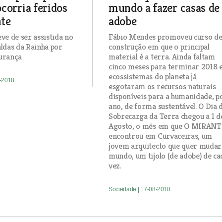
corria feridos
mundo a fazer casas de
nte
adobe
ve de ser assistida no
Fábio Mendes promoveu curso d
aldas da Rainha por
construção em que o principal
urança
material é a terra. Ainda faltam
cinco meses para terminar 2018 e
ecossistemas do planeta já
8-2018
esgotaram os recursos naturais
disponíveis para a humanidade, p
ano, de forma sustentável. O Dia 
Sobrecarga da Terra chegou a 1 d
Agosto, o mês em que O MIRANT
encontrou em Curvaceiras, um
jovem arquitecto que quer mudar
mundo, um tijolo (de adobe) de ca
vez.
Sociedade
| 17-08-2018