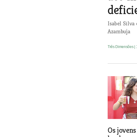
defici
Isabel Silva
Azambuja
Três Dimensões
|
Os jovens