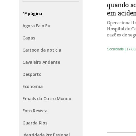
quando so
em acide
1ª página
Operacional te
Agora Falo Eu
Hospital de C
razões de seg
Capas
Sociedade
| 17-0
Cartoon da noticia
Cavaleiro Andante
Desporto
Economia
Emails do Outro Mundo
Foto Revista
Guarda Rios
Identidade Profissional