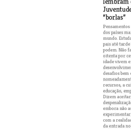
lembram 
Juventude
“borlas”
Pensamentos 
dos países ma
mundo. Estud
pais até tard
podem. Não fa
oitenta por ce
idade vivem 
desenvolvime
desafios bem 
nomeadamente
recursos, a cu
educação, emp
Dizem aceitar
despenalizaçã
embora não a
experimentar
com a realidad
da entrada no