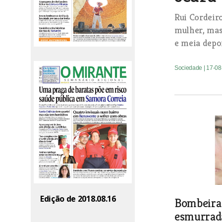
Rui Cordeir
mulher, mas
e meia depoi
Sociedade
| 17-0
Edição de 2018.08.16
Bombeira
esmurrad