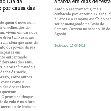
do Dia da
a farda em dias de festa
 por causa das
António Marramaque, mais
conhecido por António ‘Guarda’, d
73 anos é o campino escolhido pa
de quem é novo num
ser homenageado na Festa de
is envelhecidos do
Samora Correia no sábado, 18 de
am, vivem em casa dos
Agosto.
e e divertem-se como
zem ideia que mais de
Sociedade
| 17-08-2018
nto dos jovens da sua
em países em
nto enfrentando
diferentes dos seus,
 o acesso limitado a
idados de saúde,
rego, entre outros.
 coisas como a
o das drogas leves
s queiram
. O primeiro choque
e da vida é na altura
 mercado de trabalho.