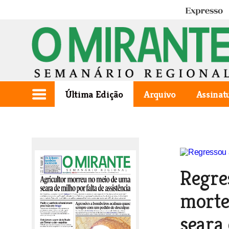
Expresso
Última Edição
Arquivo
Assinat
Regre
morte
seara