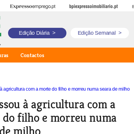
Expresso Emprego
BPI Expresso Imobiliário
B
Edição Diária
>
Edição Semanal
>
uras
Contactos
ssou à agricultura com a
 do filho e morreu numa
 de milho