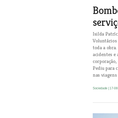
Bombe
servi
Isilda Patrí
Voluntários
toda a obra.
acidentes e 
corporação, 
Pediu para 
nas viagens 
Sociedade
| 17-0