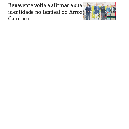
Benavente volta a afirmar a sua
identidade no Festival do Arroz
Carolino
Certame recebeu cerca de 30 mil
visitantes durante o fim-de-semana
Economia
| 29-05-2019
Empresários destacam
consolidação da marca Fátima
Foram efectuadas diversas acções pelo
mundo nos últimos anos que têm
contribuído para reforçar a notoriedade
da cidade e do santuário.
Economia
| 29-05-2019