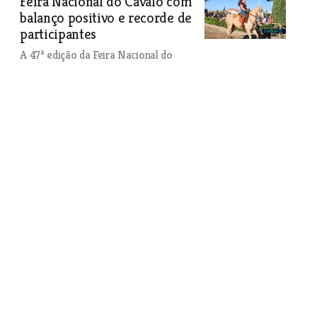
Feira Nacional do Cavalo com
balanço positivo e recorde de
participantes
A 47ª edição da Feira Nacional do
Cavalo decorreu entre os dias 3 e 12 de
Novembro, com a Golegã a tornar-se o
maior palco mundial do cavalo.
Organização e município fazem balanço
muito positivo e apresentam números
dignos de registo.
Economia
| 25-11-2023
Constrangimentos no abastecimento de água
devido a limpeza dos reservatórios
Águas do Ribatejo está a proceder à limpeza dos
reservatórios de água até Dezembro. Operação pode levar a
suspensões temporárias no abastecimento às populações.
Economia
| 25-11-2023