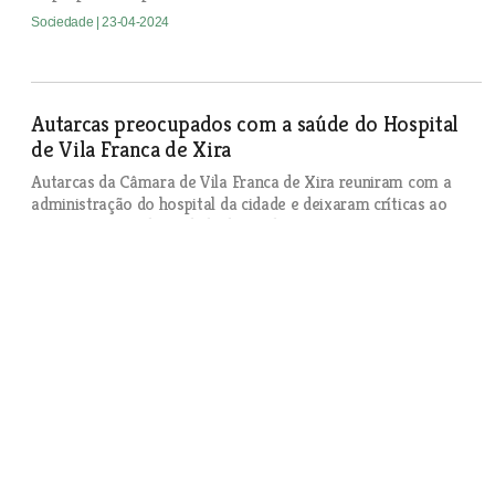
Sociedade
| 23-04-2024
Autarcas preocupados com a saúde do Hospital
de Vila Franca de Xira
Autarcas da Câmara de Vila Franca de Xira reuniram com a
administração do hospital da cidade e deixaram críticas ao
funcionamento da unidade de saúde.
Sociedade
| 22-04-2024
Câmara de Almeirim em tribunal por não
restituir valor de lote que retirou a empresário
Um empresário que tinha comprado um lote na Zona
Industrial de Almeirim há quase 24 anos ficou sem o espaço
ao fim de 15 anos através da reversão para o município por
não ter construído qualquer unidade industrial no local.