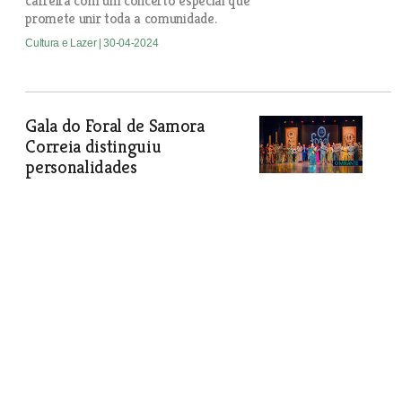
carreira com um concerto especial que
promete unir toda a comunidade.
Cultura e Lazer
| 30-04-2024
Gala do Foral de Samora
Correia distinguiu
personalidades
Sónia Lapa, José Ferreira e Casa Amalui
receberam medalha do Foral de Samora
Correia em noite de gala.
Cultura e Lazer
| 30-04-2024
Futuro da Ávinho está nas mãos
dos jovens
A dinâmica da Festa do Vinho e das
Adegas, em Aveiras de Cima, que fez 18