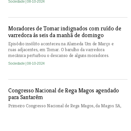
Sociedade
| 08-10-2024
Moradores de Tomar indignados com ruído de
varredora às seis da manhã de domingo
Episódio insólito aconteceu na Alameda Um de Março e
ruas adjacentes, em Tomar. O barulho da varredora
mecânica perturbou o descanso de alguns moradores.
Sociedade
| 08-10-2024
Congresso Nacional de Rega Magos agendado
para Santarém
Primeiro Congresso Nacional de Rega Magos, da Magos SA,
realiza-se no Santarém Hotel com conhecidas empresas da
agricultura de regadio de âmbito nacional e internacional.
Sociedade
| 08-10-2024