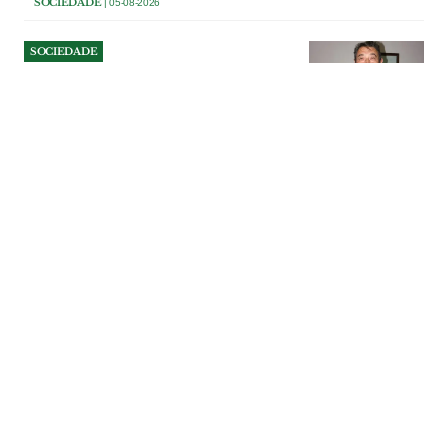
SOCIEDADE
| 05-08-2026
SOCIEDADE
Morreu Gabriel Bento: o
homem que ajudou gerações
da Chamusca a dizer o
último adeus
Fundador da agência funerária Bento &
Lucas, Gabriel de Oliveira Bento morreu
aos 82 anos. Durante mais de quatro
décadas acompanhou gerações de
famílias da Chamusca nos momentos
mais dolorosos, afirmando-se pela
discrição, humanidade e profissionalismo
com que ajudava a preparar cada última
despedida.
SOCIEDADE
| 05-08-2026
SOCIEDADE
Maria de Fátima Costa é a
vítima mortal do despiste do
autocarro em Tomar