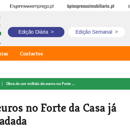
Expresso Emprego
BPI Expresso Imobiliário
B
Edição Diária
>
Edição Semanal
>
uras
Contactos
Obra de um milhão de euros no Forte ...
uros no Forte da Casa já
radada