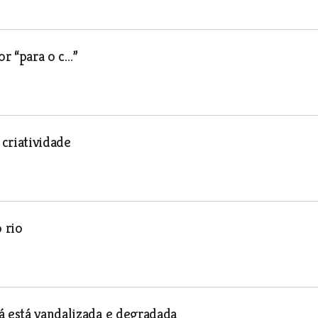
r “para o c…”
criatividade
 rio
á está vandalizada e degradada