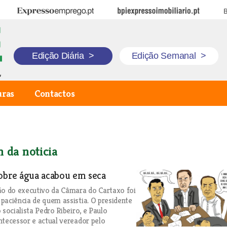
Expresso Emprego
BPI Expresso Imobiliário
B
Edição Diária
>
Edição Semanal
>
uras
Contactos
 da noticia
obre água acabou em seca
ão do executivo da Câmara do Cartaxo foi
paciência de quem assistia. O presidente
 socialista Pedro Ribeiro, e Paulo
ntecessor e actual vereador pelo