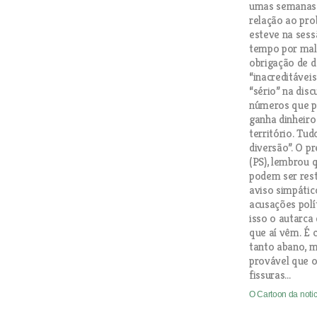
umas semanas a
relação ao pr
esteve na ses
tempo por mal
obrigação de d
“inacreditáveis
“sério” na dis
números que p
ganha dinheir
território. Tu
diversão”. O p
(PS), lembrou 
podem ser rest
aviso simpátic
acusações polí
isso o autarca
que aí vêm. É 
tanto abano, m
provável que 
fissuras…
O Cartoon da noti