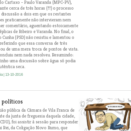
o Cartaxo - Paulo Varanda (MPC-PV),
nte cerca de três horas (!!!) o processo
discussão a dois em que os restantes
res praticamente não intervieram nem
uer comentário, aguentando estoicamente
réplicas de Ribeiro e Varanda. No final, o
 Cunha (PSD) não resistiu e lamentou o
referindo que essa conversa de três
ou de uma mera troca de pontos de vista.
concluiu nem nada resolveu. Resumindo:
Vinho uma discussão sobre água só podia
têntica seca.
cia
| 13-10-2016
políticos
ião pública da Câmara de Vila Franca de
te da junta de freguesia daquela cidade,
CDU), foi assistir à sessão para responder
i Rei, da Coligação Novo Rumo, que