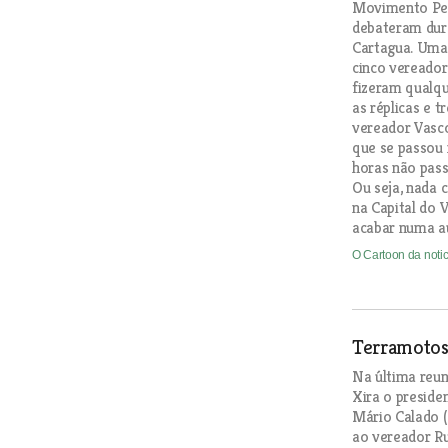
Movimento Pel
debateram dura
Cartagua. Uma 
cinco vereado
fizeram qualq
as réplicas e t
vereador Vasco
que se passou 
horas não pass
Ou seja, nada 
na Capital do 
acabar numa au
O Cartoon da noti
Terramotos 
Na última reun
Xira o presiden
Mário Calado (
ao vereador Ru