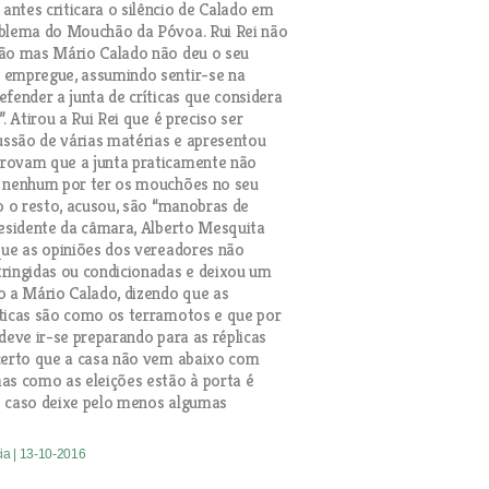
ntes criticara o silêncio de Calado em
oblema do Mouchão da Póvoa. Rui Rei não
são mas Mário Calado não deu o seu
 empregue, assumindo sentir-se na
efender a junta de críticas que considera
”. Atirou a Rui Rei que é preciso ser
cussão de várias matérias e apresentou
rovam que a junta praticamente não
o nenhum por ter os mouchões no seu
do o resto, acusou, são “manobras de
residente da câmara, Alberto Mesquita
que as opiniões dos vereadores não
ringidas ou condicionadas e deixou um
o a Mário Calado, dizendo que as
ticas são como os terramotos e que por
 deve ir-se preparando para as réplicas
certo que a casa não vem abaixo com
as como as eleições estão à porta é
o caso deixe pelo menos algumas
cia
| 13-10-2016