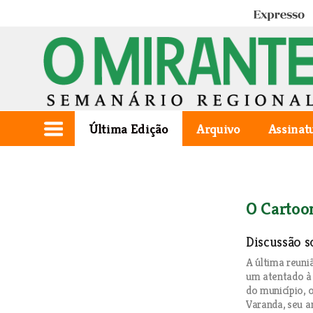
Expresso
Última Edição
Arquivo
Assinat
O Cartoon
Discussão s
A última reuni
um atentado à 
do município, o
Varanda, seu a