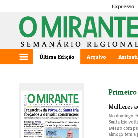
Expresso
Última Edição
Arquivo
Assinat
Primeiro
Mulheres 
No domingo, 9 
Santa Iria vol
avieiro com pe
almoço tem a p