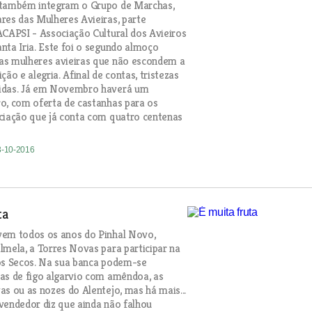
 também integram o Grupo de Marchas,
res das Mulheres Avieiras, parte
ACAPSI - Associação Cultural dos Avieiros
nta Iria. Este foi o segundo almoço
as mulheres avieiras que não escondem a
ção e alegria. Afinal de contas, tristezas
idas. Já em Novembro haverá um
o, com oferta de castanhas para os
ciação que já conta com quatro centenas
3-10-2016
ta
vem todos os anos do Pinhal Novo,
lmela, a Torres Novas para participar na
os Secos. Na sua banca podem-se
as de figo algarvio com amêndoa, as
as ou as nozes do Alentejo, mas há mais...
vendedor diz que ainda não falhou