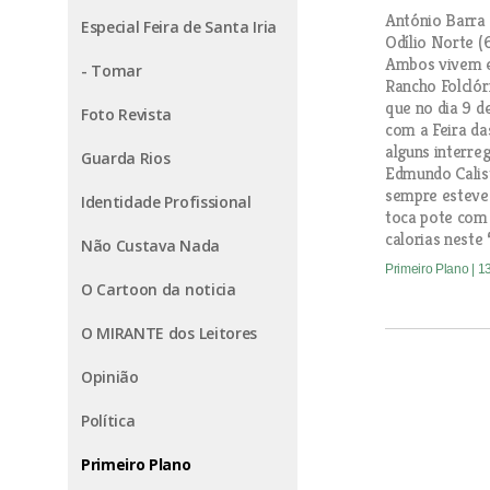
António Barra 
Especial Feira de Santa Iria
Odílio Norte (
Ambos vivem e
- Tomar
Rancho Folclór
que no dia 9 d
Foto Revista
com a Feira da
alguns interre
Guarda Rios
Edmundo Calist
sempre esteve 
Identidade Profissional
toca pote com
calorias neste 
Não Custava Nada
Primeiro Plano
| 1
O Cartoon da noticia
O MIRANTE dos Leitores
Opinião
Política
Primeiro Plano