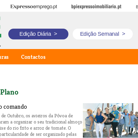
Expresso Emprego
BPI Expresso Imobiliário
B
Edição Diária
>
Edição Semanal
>
uras
Contactos
 Plano
ao comando
de Outubro, os avieiros da Póvoa de
taram a organizar o seu tradicional almoço
ixe do rio frito e arroz de tomate. O
articularidade de ser organizado pelas