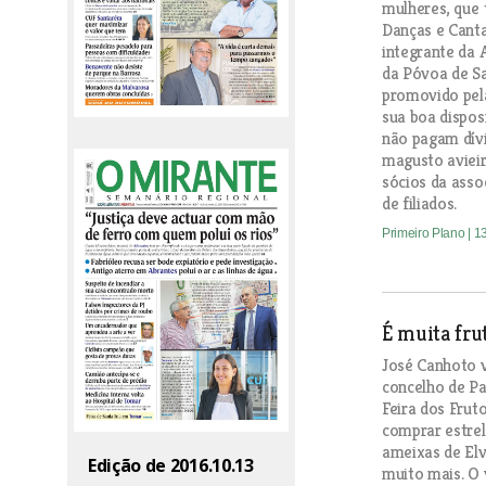
mulheres, que
Danças e Canta
integrante da 
da Póvoa de Sa
promovido pel
sua boa disposi
não pagam dív
magusto avieir
sócios da asso
de filiados.
Primeiro Plano
| 1
É muita fru
José Canhoto 
concelho de Pa
Feira dos Frut
comprar estrel
ameixas de Elv
Edição de 2016.10.13
muito mais. O 