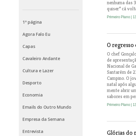
nenhuma das 3
quiser” cá volt
Primeiro Plano
| 1
1ª página
Agora Falo Eu
O regresso 
Capas
O chef Gonçalo
Cavaleiro Andante
de apresentaçã
Nacional de Ga
Cultura e Lazer
Santarém de 2
Campino. O jo
Desporto
natal após alg
mente abrir um
Economia
sabores em per
Primeiro Plano
| 1
Emails do Outro Mundo
Empresa da Semana
Entrevista
Glórias do 