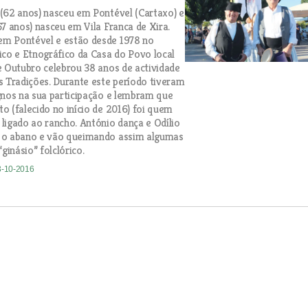
(62 anos) nasceu em Pontével (Cartaxo) e
67 anos) nasceu em Vila Franca de Xira.
m Pontével e estão desde 1978 no
ico e Etnográfico da Casa do Povo local
e Outubro celebrou 38 anos de actividade
s Tradições. Durante este período tiveram
gnos na sua participação e lembram que
o (falecido no início de 2016) foi quem
ligado ao rancho. António dança e Odílio
 o abano e vão queimando assim algumas
“ginásio” folclórico.
3-10-2016