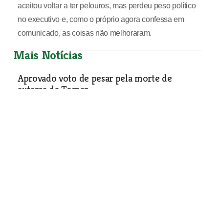
aceitou voltar a ter pelouros, mas perdeu peso político
no executivo e, como o próprio agora confessa em
comunicado, as coisas não melhoraram.
Mais Notícias
Aprovado voto de pesar pela morte de
autarca de Tomar
Política
| 12-10-2016
Guilherme d’Oliveira Martins dá aula aberta
em Constância
Política
| 12-10-2016