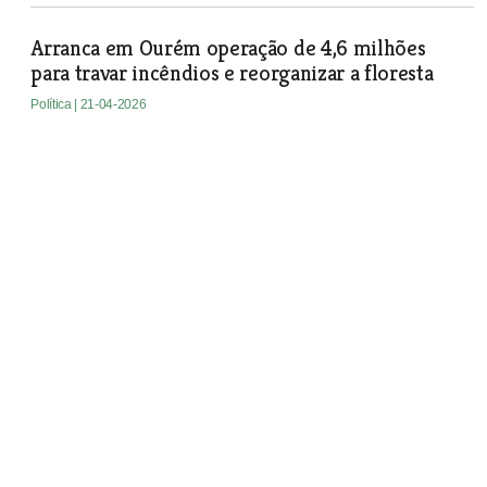
Arranca em Ourém operação de 4,6 milhões
para travar incêndios e reorganizar a floresta
Política
| 21-04-2026
Mais um capítulo na obra das piscinas do
Cartaxo: empresa não entregou certidão fiscal
Adjudicação da obra de requalificação das piscinas
municipais do Cartaxo ficou suspensa depois de a empresa
vencedora do concurso não ter entregue a certidão de não
dívida às Finanças, documento indispensável para a
assinatura do contrato.
Política
| 21-04-2026
Reabilitação de edifício municipal em Alhandra