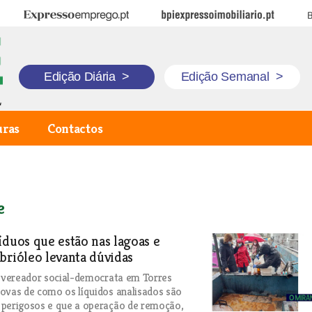
Expresso Emprego
BPI Expresso Imobiliário
B
Edição Diária
>
Edição Semanal
>
uras
Contactos
e
íduos que estão nas lagoas e
brióleo levanta dúvidas
, vereador social-democrata em Torres
ovas de como os líquidos analisados são
 perigosos e que a operação de remoção,