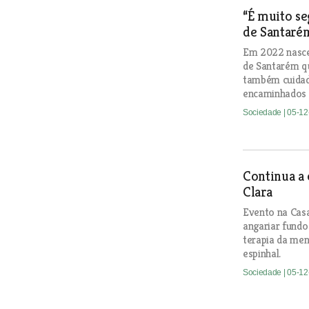
“É muito se
de Santaré
Em 2022 nasce
de Santarém q
também cuidad
encaminhados d
Sociedade
| 05-1
Continua a 
Clara
Evento na Cas
angariar fundo
terapia da men
espinhal.
Sociedade
| 05-1