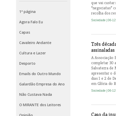
que vai custar
“negociatas” c
1ª página
recolha dos re
Sociedade
| 06-1
Agora Falo Eu
Capas
Cavaleiro Andante
Três década
assinalada
Cultura e Lazer
A Associação F
completar 30 a
Desporto
Salvaterra de 
apresentar o d
Emails do Outro Mundo
dias 1 e 2 de 
em Glória do R
Galardão Empresa do Ano
Sociedade
| 06-1
Não Custava Nada
O MIRANTE dos Leitores
Caso da inu
Opinião