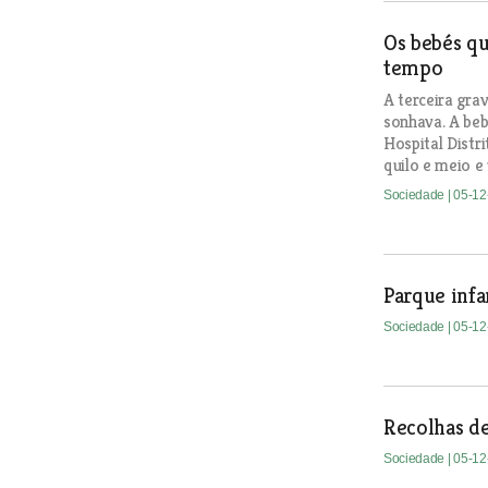
Os bebés q
tempo
A terceira gra
sonhava. A beb
Hospital Distr
quilo e meio e
Sociedade
| 05-1
Parque infa
Sociedade
| 05-1
Recolhas d
Sociedade
| 05-1