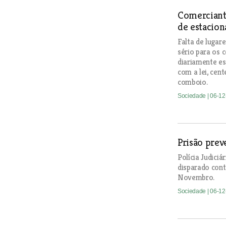
Comerciant
de estacion
Falta de luga
sério para os 
diariamente e
com a lei, cen
comboio.
Sociedade
| 06-1
Prisão prev
Polícia Judici
disparado cont
Novembro.
Sociedade
| 06-1