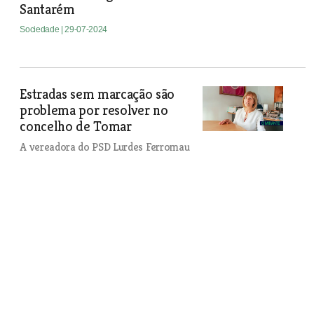
Santarém
Sociedade
| 29-07-2024
Estradas sem marcação são
problema por resolver no
concelho de Tomar
A vereadora do PSD Lurdes Ferromau
Fernandes alertou a maioria socialista
para o risco de acidentes nas estradas
do concelho devido a falta de
marcações nas estradas.
Sociedade
| 29-07-2024
Comunidade escolar da Golegã aprende a agir
perante situações de emergência