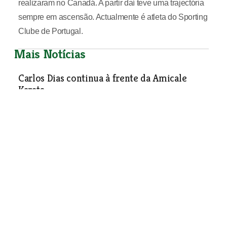
realizaram no Canadá. A partir daí teve uma trajectória
sempre em ascensão. Actualmente é atleta do Sporting
Clube de Portugal.
Mais Notícias
Carlos Dias continua à frente da Amicale
Karate
Desporto
| 10-07-2019
Natação artística estagiou
em Vila Franca de Xira
Desporto
| 10-07-2019