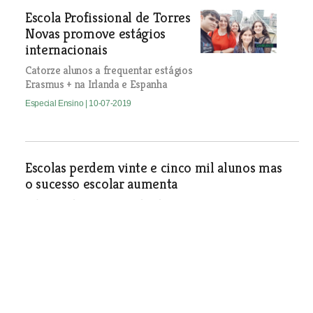
Escola Profissional de Torres
Novas promove estágios
internacionais
Catorze alunos a frequentar estágios
Erasmus + na Irlanda e Espanha
Especial Ensino
| 10-07-2019
Escolas perdem vinte e cinco mil alunos mas
o sucesso escolar aumenta
Relatório de estatísticas da educação 2017/2018 traça um
quadro de melhoria. Perda de alunos é registada há vários
anos e é resultado a redução demográfica. Melhoria dos
resultados académicos verifica-se em todos os anos,
mesmo naqueles em que costuma haver mais chumbos.
Especial Ensino
| 10-07-2019