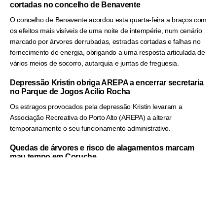
cortadas no concelho de Benavente
O concelho de Benavente acordou esta quarta-feira a braços com
os efeitos mais visíveis de uma noite de intempérie, num cenário
marcado por árvores derrubadas, estradas cortadas e falhas no
fornecimento de energia, obrigando a uma resposta articulada de
vários meios de socorro, autarquia e juntas de freguesia.
Depressão Kristin obriga AREPA a encerrar secretaria
no Parque de Jogos Acílio Rocha
Os estragos provocados pela depressão Kristin levaram a
Associação Recreativa do Porto Alto (AREPA) a alterar
temporariamente o seu funcionamento administrativo.
Quedas de árvores e risco de alagamentos marcam
mau tempo em Coruche
A passagem da depressão Kristin pelo concelho obrigou à
mobilização de vários meios municipais e de protecção civil, num
cenário de instabilidade que continua a ser acompanhado de forma
permanente pelas autoridades locais.