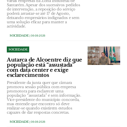
várias empresas da Zona Industrial de
Santarém. Apesar dos sucessivos pedidos
de intervenção, a reposição do serviço
poderá arrastar-se até 17 de Agosto,
deixando empresários indignados e sem
uma solução eficaz para manter a
actividade.
SOCIEDADE
| 06-08-2026
SOCIEDADE
Autarca de Alcoentre diz que
população está “assustada”
com data center e exige
esclarecimentos
Presidente da junta quer que câmara
promova sessão pública com empresa
promotora para esclarecer uma
população “assustada” e sem informação.
Vice-presidente do município concorda,
mas entende que encontro só deve
realizar-se quando existirem estudos
capazes de dar respostas concretas.
SOCIEDADE
| 06-08-2026