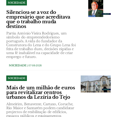
SOCIEDADE
Silenciou‑se a voz do
empresário que acreditava
que o trabalho muda
destinos
Partiu António Vieira Rodrigues, um
símbolo do empreendedorismo
português. A vida do fundador da
Construtora do Lena e do Grupo Lena foi
feita de trabalho duro, decisões rápidas e
uma fé inabalável na capacidade de criar
emprego e futuro.
SOCIEDADE
| 07-08-2026
SOCIEDADE
Mais de um milhão de euros
para revitalizar centros
urbanos da Lezíria do Tejo
Almeirim, Benavente, Cartaxo, Coruche,
Rio Maior e Santarém podem candidatar
projectos de reabilitação de edifícios,
espaços públicos e equipamentos