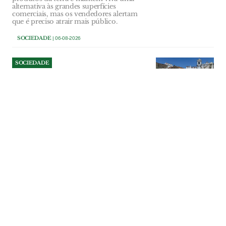
alternativa às grandes superfícies
comerciais, mas os vendedores alertam
que é preciso atrair mais público.
SOCIEDADE
| 06-08-2026
SOCIEDADE
Demolição da antiga sede da
Académica de Santarém leva
câmara a mudar planos para
o local
Razões de segurança obrigaram à
demolição do edifício da Misericórdia de
Santarém arrendado durante várias
décadas à Académica de Santarém. O
prédio foi abaixo e o município vai
comprar o terreno para ali criar uma
nova zona de lazer e estacionamento. Foi
abandonada a ideia de ali se criar uma
residência de estudantes.
SOCIEDADE
| 06-08-2026
SOCIEDADE